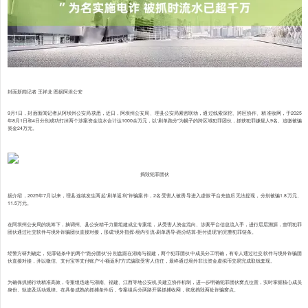
封面新闻记者 王祥龙 图据阿坝公安
9月1日，封面新闻记者从阿坝州公安局获悉，近日，阿坝州公安局、理县公安局紧密联动，通过线索深挖、跨区协作、精准收网，于2025
年8月1日和4日分别成功打掉两个涉案资金流水合计达1000余万元，以“刷单跑分”为幌子的跨区域犯罪团伙，抓获犯罪嫌疑人9名、追缴被骗
资金24万元。
捣毁犯罪团伙
据介绍，2025年7月以来，理县连续发生两起“刷单返利”诈骗案件，2名受害人被诱导进入虚假平台充值后无法提现，分别被骗1.8万元、
11.5万元。
在阿坝州公安局的统筹下，抽调州、县公安精干力量组建成立专案组，从受害人资金流向、涉案平台信息流入手，进行层层溯源，查明犯罪
团伙通过社交软件与境外诈骗团伙直接对接，形成“境外指挥-境内引流-刷单诱导-跑分结算-拒付提现”的完整犯罪链条。
经警方研判确定，犯罪链条中的两个“跑分团伙”分别盘踞在湖南与福建，两个犯罪团伙中成员分工明确，有专人通过社交软件与境外诈骗团
伙直接对接，并以微信、支付宝等支付账户“小额返利”方式骗取受害人信任，最终通过境外非法资金虚拟币交易完成取钱套现。
为确保抓捕行动精准高效，专案组迅速与湖南、福建、江西等地公安机关建立协作机制，进一步明确犯罪团伙窝点位置，实时掌握核心成员
身份、轨迹及活动规律。在具备成熟的抓捕条件后，专案组兵分两路开展抓捕收网，彻底捣毁两处诈骗窝点。