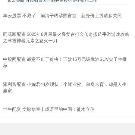
长宏策略 甘肃省属国企做好高校毕业生招聘工作
丰云股票 不藏了！阚清子晒孕照官宣：新身份上线请多关照
同花顺配资 2025年8月最最火爆复古打金传奇搬砖手游游戏攻略
之冰雪神器元素之怒火一刀
中股网配资 诚意不止于价格！三款15万元级燃油SUV尖子生推
荐
添利富配资 小婉君44岁现状：个矮业挫、单身未育，却是人生
赢家
世牛配资 文脉华章丨成语里的中国：徙木立信