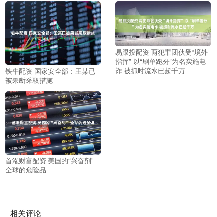
易跟投配资 两犯罪团伙受“境外
指挥” 以“刷单跑分”为名实施电
诈 被抓时流水已超千万
铁牛配资 国家安全部：王某已
被果断采取措施
首泓财富配资 美国的“兴奋剂”
全球的危险品
相关评论