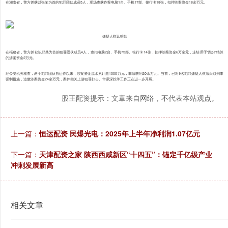
在湖南省，警方抓获以张某为首的犯罪团伙成员5人，现场查获作案电脑1台、手机17部、银行卡18张，扣押涉案资金18余万元。
嫌疑人指认赃款
在福建省，警方抓获以郑某为首的犯罪团伙成员4人，查扣电脑2台、手机75部、银行卡14张，扣押涉案资金6万余元，冻结用于“跑分”结算
的涉案资金2万元。
经公安机关核查，两个犯罪团伙自运作以来，涉案资金流水累计超1000万元，非法获利20余万元。当前，已对9名犯罪嫌疑人依法采取刑事
强制措施，追缴涉案资金24余万元，案件相关上游犯罪打击、审讯深挖等工作正在进一步开展。
股王配资提示：文章来自网络，不代表本站观点。
上一篇：
恒运配资 民爆光电：2025年上半年净利润1.07亿元
下一篇：
天津配资之家 陕西西咸新区“十四五”：锚定千亿级产业
冲刺发展新高
相关文章