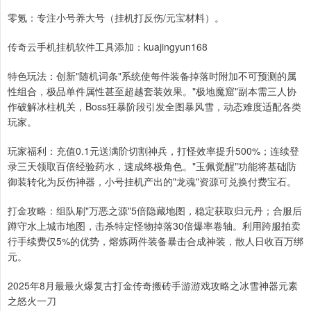
零氪：专注小号养大号（挂机打反伤/元宝材料）。
传奇云手机挂机软件工具添加：kuajingyun168
特色玩法：创新"随机词条"系统使每件装备掉落时附加不可预测的属
性组合，极品单件属性甚至超越套装效果。"极地魔窟"副本需三人协
作破解冰柱机关，Boss狂暴阶段引发全图暴风雪，动态难度适配各类
玩家。
玩家福利：充值0.1元送满阶切割神兵，打怪效率提升500%；连续登
录三天领取百倍经验药水，速成终极角色。"玉佩觉醒"功能将基础防
御装转化为反伤神器，小号挂机产出的"龙魂"资源可兑换付费宝石。
打金攻略：组队刷"万恶之源"5倍隐藏地图，稳定获取归元丹；合服后
蹲守水上城市地图，击杀特定怪物掉落30倍爆率卷轴。利用跨服拍卖
行手续费仅5%的优势，熔炼两件装备暴击合成神装，散人日收百万绑
元。
2025年8月最最火爆复古打金传奇搬砖手游游戏攻略之冰雪神器元素
之怒火一刀