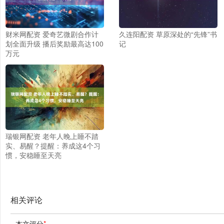
财米网配资 爱奇艺微剧合作计
久连阳配资 草原深处的“先锋”书
划全面升级 播后奖励最高达100
记
万元
瑞银网配资 老年人晚上睡不踏
实、易醒？提醒：养成这4个习
惯，安稳睡至天亮
相关评论
本文评分
*