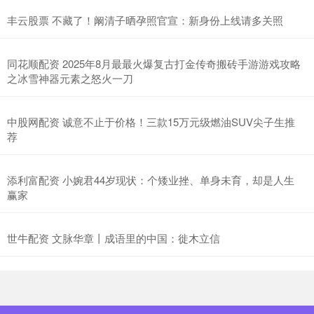
丰云股票 不藏了！阚清子晒孕照官宣：新身份上线请多关照
同花顺配资 2025年8月最最火爆复古打金传奇搬砖手游游戏攻略
之冰雪神器元素之怒火一刀
中股网配资 诚意不止于价格！三款15万元级燃油SUV尖子生推
荐
添利富配资 小婉君44岁现状：个矮业挫、单身未育，却是人生
赢家
世牛配资 文脉华章丨成语里的中国：徙木立信