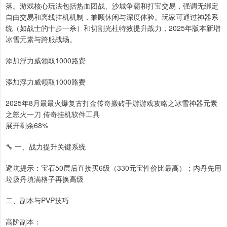
落。游戏核心玩法包括热血团战、沙城争霸和打宝交易，强调无绑定
自由交易和离线挂机机制，兼顾休闲与深度体验。玩家可通过神器系
统（如战士的十步一杀）和切割光柱特效提升战力，2025年版本新增
冰雪元素与跨服战场。
添加浮力威领取1000路费
添加浮力威领取1000路费
2025年8月最最火爆复古打金传奇搬砖手游游戏攻略之冰雪神器元素
之怒火一刀 传奇挂机软件工具
展开剩余68%
🔧 一、战力提升关键系统
避坑提示：宝石50层后直接买6级（330元宝性价比最高）；内丹先用
垃圾丹填满格子再换高级
二、副本与PVP技巧
高阶副本：