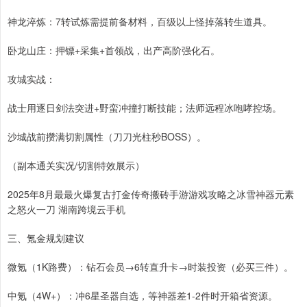
神龙淬炼：7转试炼需提前备材料，百级以上怪掉落转生道具。
卧龙山庄：押镖+采集+首领战，出产高阶强化石。
攻城实战：
战士用逐日剑法突进+野蛮冲撞打断技能；法师远程冰咆哮控场。
沙城战前攒满切割属性（刀刀光柱秒BOSS）。
（副本通关实况/切割特效展示）
2025年8月最最火爆复古打金传奇搬砖手游游戏攻略之冰雪神器元素
之怒火一刀 湖南跨境云手机
三、氪金规划建议
微氪（1K路费）：钻石会员→6转直升卡→时装投资（必买三件）。
中氪（4W+）：冲6星圣器自选，等神器差1-2件时开箱省资源。