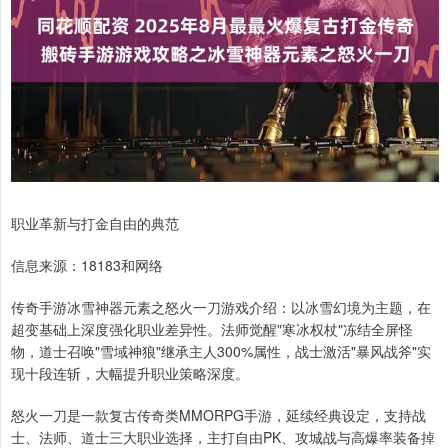
职业革新与打金自由的典范
信息来源：18183和网络
传奇手游冰雪神器元素之怒火一刀游戏介绍：以冰雪幻境为主题，在
超变基础上深度强化职业差异性。法师觉醒"寒冰权杖"冻结全屏怪
物，道士召唤"雪域神狼"继承主人300%属性，战士激活"暴风战斧"实
现十段连斩，大幅提升职业策略深度。
怒火一刀是一款复古传奇类MMORPG手游，延续经典设定，支持战
士、法师、道士三大职业选择，主打自由PK、攻城战与高爆率装备掉