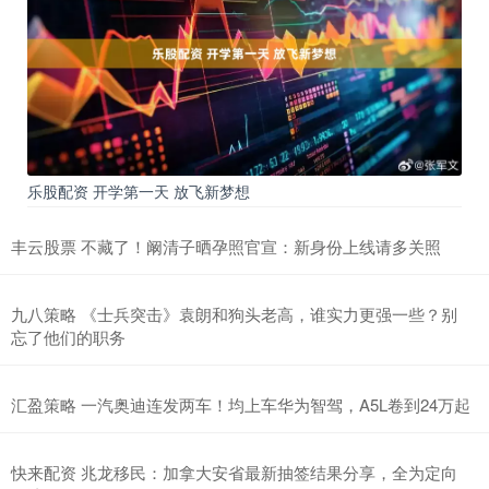
乐股配资 开学第一天 放飞新梦想
丰云股票 不藏了！阚清子晒孕照官宣：新身份上线请多关照
九八策略 《士兵突击》袁朗和狗头老高，谁实力更强一些？别
忘了他们的职务
汇盈策略 一汽奥迪连发两车！均上车华为智驾，A5L卷到24万起
快来配资 兆龙移民：加拿大安省最新抽签结果分享，全为定向