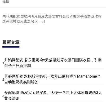
邀请
同花顺配资 2025年8月最最火爆复古打金传奇搬砖手游游戏攻略
之冰雪神器元素之怒火一刀
最新文章
升鸿网配资 君乐宝奶粉x天猫聚划算欢聚日圆满收官，引爆
1
亲子户外新浪潮
景盛网配资 双胞胎泡奶机一次能出两杯吗？Mamahome全
2
自动泡奶机实测解答
爱配配资 两岁宝宝眼屎多、大便干？易上火体质选奶的3大
3
黄金法则