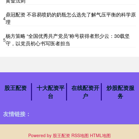
黄金法则
鼎冠配资 不容易喷奶的奶瓶怎么选先了解气压平衡的科学原
4
理
杨方策略 “全国优秀共产党员”称号获得者邢少云：30载坚
5
守，以党员初心书写医者担当
股王配资
十大配资平
在线配资开
炒股配资服
台
户
务
友情链接：
Powered by
股王配资
RSS地图
HTML地图