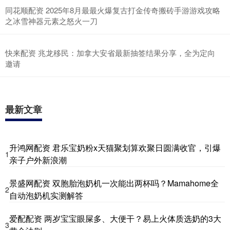
同花顺配资 2025年8月最最火爆复古打金传奇搬砖手游游戏攻略
之冰雪神器元素之怒火一刀
快来配资 兆龙移民：加拿大安省最新抽签结果分享，全为定向
邀请
最新文章
升鸿网配资 君乐宝奶粉x天猫聚划算欢聚日圆满收官，引爆
1
亲子户外新浪潮
景盛网配资 双胞胎泡奶机一次能出两杯吗？Mamahome全
2
自动泡奶机实测解答
爱配配资 两岁宝宝眼屎多、大便干？易上火体质选奶的3大
3