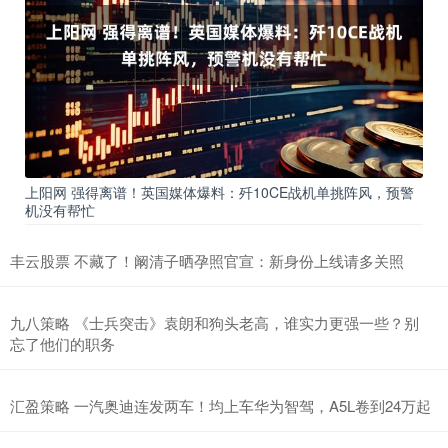
上阳网 强得离谱！英国媒体爆料：歼10CE战机单挑阵风，预警
机没有帮忙
丰云股票 不藏了！阚清子晒孕照官宣：新身份上线请多关照
九八策略 《士兵突击》袁朗和狗头老高，谁实力更强一些？别
忘了他们的职务
汇盈策略 一汽奥迪连发两车！均上车华为智驾，A5L卷到24万起