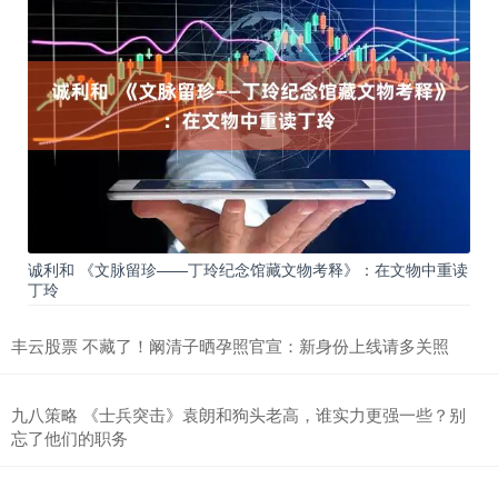
诚利和 《文脉留珍——丁玲纪念馆藏文物考释》：在文物中重读
丁玲
丰云股票 不藏了！阚清子晒孕照官宣：新身份上线请多关照
九八策略 《士兵突击》袁朗和狗头老高，谁实力更强一些？别
忘了他们的职务