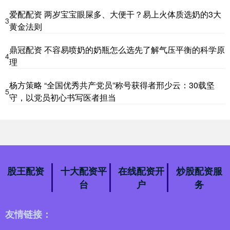
爱配配资 两岁宝宝眼屎多、大便干？易上火体质选奶的3大
3
黄金法则
鼎冠配资 不容易喷奶的奶瓶怎么选先了解气压平衡的科学原
4
理
杨方策略 “全国优秀共产党员”称号获得者邢少云：30载坚
5
守，以党员初心书写医者担当
股王配资
十大配资平
在线配资开
炒股配资服
台
户
务
友情链接：