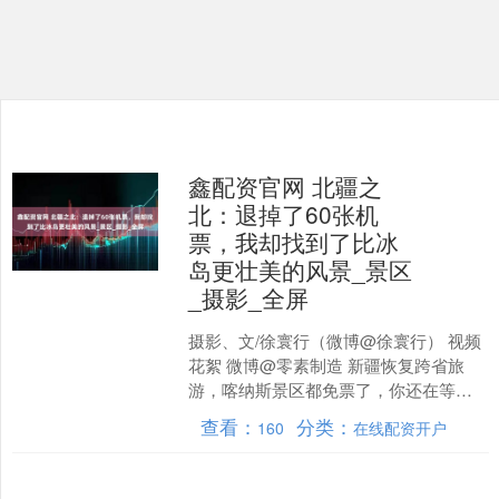
鑫配资官网 北疆之
北：退掉了60张机
票，我却找到了比冰
岛更壮美的风景_景区
_摄影_全屏
摄影、文/徐寰行（微博@徐寰行） 视频
花絮 微博@零素制造 新疆恢复跨省旅
游，喀纳斯景区都免票了，你还在等什
么？ 展开剩余94% 一波三折的旅程 这次
查看：
分类：
160
在线配资开户
一起出行的....