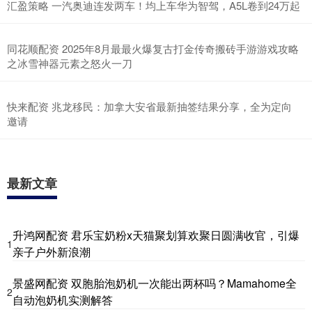
汇盈策略 一汽奥迪连发两车！均上车华为智驾，A5L卷到24万起
同花顺配资 2025年8月最最火爆复古打金传奇搬砖手游游戏攻略
之冰雪神器元素之怒火一刀
快来配资 兆龙移民：加拿大安省最新抽签结果分享，全为定向
邀请
最新文章
升鸿网配资 君乐宝奶粉x天猫聚划算欢聚日圆满收官，引爆
1
亲子户外新浪潮
景盛网配资 双胞胎泡奶机一次能出两杯吗？Mamahome全
2
自动泡奶机实测解答