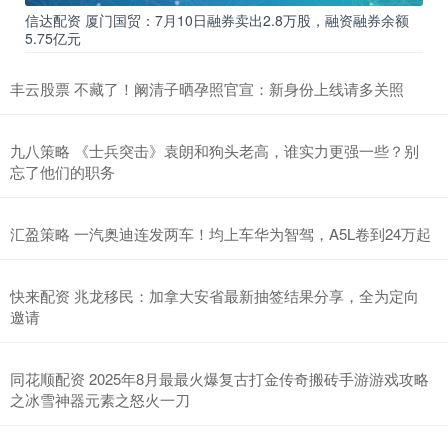
信达配资 厦门国贸：7月10日融券卖出2.8万股，融资融券余额
5.75亿元
丰云股票 不藏了！阚清子晒孕照官宣：新身份上线请多关照
九八策略 《士兵突击》袁朗和狗头老高，谁实力更强一些？别
忘了他们的职务
汇盈策略 一汽奥迪连发两车！均上车华为智驾，A5L卷到24万起
快来配资 兆龙移民：加拿大安省最新抽签结果分享，全为定向
邀请
同花顺配资 2025年8月最最火爆复古打金传奇搬砖手游游戏攻略
之冰雪神器元素之怒火一刀