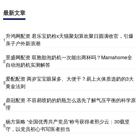
最新文章
升鸿网配资 君乐宝奶粉x天猫聚划算欢聚日圆满收官，引爆
1
亲子户外新浪潮
景盛网配资 双胞胎泡奶机一次能出两杯吗？Mamahome全
2
自动泡奶机实测解答
爱配配资 两岁宝宝眼屎多、大便干？易上火体质选奶的3大
3
黄金法则
鼎冠配资 不容易喷奶的奶瓶怎么选先了解气压平衡的科学原
4
理
杨方策略 “全国优秀共产党员”称号获得者邢少云：30载坚
5
守，以党员初心书写医者担当