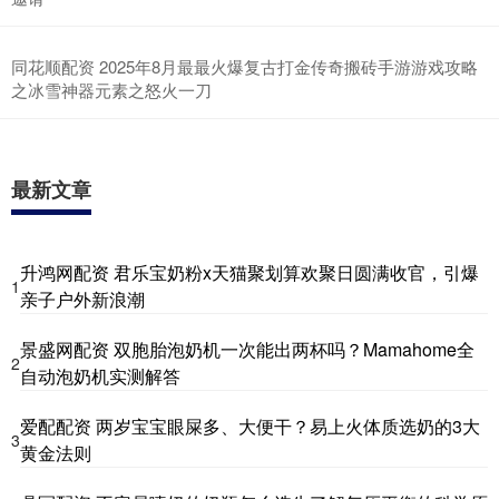
同花顺配资 2025年8月最最火爆复古打金传奇搬砖手游游戏攻略
之冰雪神器元素之怒火一刀
最新文章
升鸿网配资 君乐宝奶粉x天猫聚划算欢聚日圆满收官，引爆
1
亲子户外新浪潮
景盛网配资 双胞胎泡奶机一次能出两杯吗？Mamahome全
2
自动泡奶机实测解答
爱配配资 两岁宝宝眼屎多、大便干？易上火体质选奶的3大
3
黄金法则