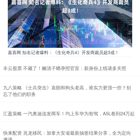
嘉喜网 知名记者爆料：《生化奇兵4》开发商裁员超3成！
丰云股票 不藏了！阚清子晒孕照官宣：新身份上线请多关照
九八策略 《士兵突击》袁朗和狗头老高，谁实力更强一些？别
忘了他们的职务
汇盈策略 一汽奥迪连发两车！均上车华为智驾，A5L卷到24万起
快来配资 兆龙移民：加拿大安省最新抽签结果分享，全为定向
邀请