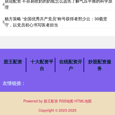
鼎冠配资 不容易喷奶的奶瓶怎么选先了解气压平衡的科学原
4
理
杨方策略 “全国优秀共产党员”称号获得者邢少云：30载坚
5
守，以党员初心书写医者担当
股王配资
十大配资平
在线配资开
炒股配资服
台
户
务
友情链接：
Powered by
股王配资
RSS地图
HTML地图
Copyright
© 2023-2025