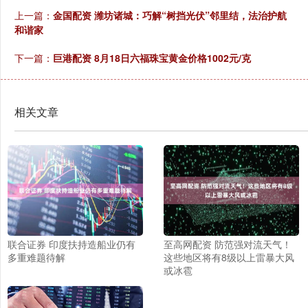
上一篇：
金国配资 潍坊诸城：巧解“树挡光伏”邻里结，法治护航
和谐家
下一篇：
巨港配资 8月18日六福珠宝黄金价格1002元/克
相关文章
联合证券 印度扶持造船业仍有
至高网配资 防范强对流天气！
多重难题待解
这些地区将有8级以上雷暴大风
或冰雹