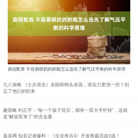
鼎冠配资 不容易喷奶的奶瓶怎么选先了解气压平衡的科学原理
九八策略 《士兵突击》袁朗和狗头老高，谁实力更强一些？别
忘了他们的职务
趣策略 钧正平：“每一个孩子背后，都有一双大手护持”，这就
是“解放军来了”的含金量
嘉喜网 知名记者爆料：《生化奇兵4》开发商裁员超3成！