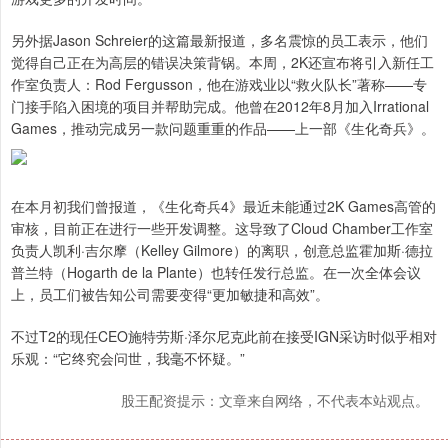
另外据Jason Schreier的这篇最新报道，多名震惊的员工表示，他们
觉得自己正在为高层的错误决策背锅。本周，2K还宣布将引入新任工
作室负责人：Rod Fergusson，他在游戏业以“救火队长”著称——专
门接手陷入困境的项目并帮助完成。他曾在2012年8月加入Irrational
Games，推动完成另一款问题重重的作品——上一部《生化奇兵》。
在本月初我们曾报道，《生化奇兵4》最近未能通过2K Games高管的
审核，目前正在进行一些开发调整。这导致了Cloud Chamber工作室
负责人凯利·吉尔摩（Kelley Gilmore）的离职，创意总监霍加斯·德拉
普兰特（Hogarth de la Plante）也转任发行总监。在一次全体会议
上，员工们被告知公司需要变得“更加敏捷和高效”。
不过T2的现任CEO施特劳斯·泽尔尼克此前在接受IGN采访时似乎相对
乐观：“它终究会问世，我毫不怀疑。”
股王配资提示：文章来自网络，不代表本站观点。