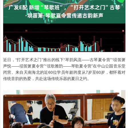
近日，“打开艺术之门”推出的线下“琴韵风流——古琴夏令营”“埙笛箫
声悦——埙笛箫夏令营”“弦歌雅韵——琴歌夏令营”在中山公园音乐堂
闭营。来自天南海北的近60位学员年龄跨度从7岁至60岁，都怀着对
传统音韵的热爱，共赴这场传统乐器的夏日之约。