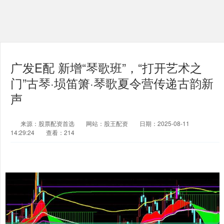
广发E配 新增“琴歌班”，“打开艺术之
门”古琴·埙笛箫·琴歌夏令营传递古韵新
声
来源：股票配资首选
网站：股王配资
日期：2025-08-11
14:29:24
查看：214