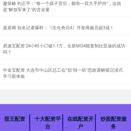
趣策略 钧正平：“每一个孩子背后，都有一双大手护持”，这就
是“解放军来了”的含金量
嘉喜网 知名记者爆料：《生化奇兵4》开发商裁员超3成！
易速宝配资 24小时小订破1.1万，全新MG4能复制比亚迪的成功
吗？
中金宝配资 大连市中山区总工会“‘职’得一听”思政课解锁沉浸式
学习新体验
股王配资
十大配资平
在线配资开
炒股配资服
台
户
务