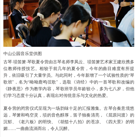
中山公园音乐堂供图
古琴·埙笛箫·琴歌夏令营由古琴名师李凤云、埙笛箫艺术家王建欣携多
位教师传授技艺。相较于前几年的夏令营，今年的曲目难度有所提
升，依旧吸引了大量学员。与此同时，今年新增了一个试验性质的“琴
歌班”，名为“呦呦鹿鸣弦歌”，选取《诗经》中的一首琴歌和改编的
《静夜思》作为教学内容，琴歌班学员年龄较小，多为七八岁，但他
们学习态度十分认真，表现出对传统音乐与文化的热爱。
夏令营的闭营仪式呈现为一场韵味十足的汇报雅集。古琴合奏意境悠
远，琴箫和鸣空灵，埙的音色醇厚，笛子独奏清亮，《屈原问渡》的
沉郁、《老六板》的明快、《胡笳十八拍》的苍凉、《四大景》的明
媚……一曲曲流淌而出，令人沉醉。